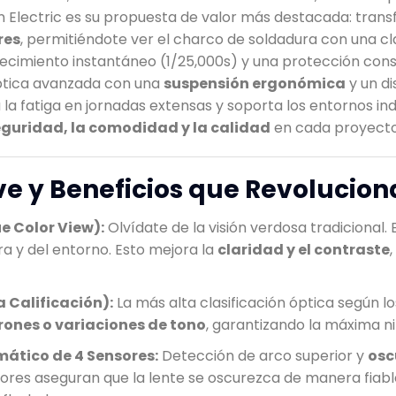
n Electric es su propuesta de valor más destacada: transf
res
, permitiéndote ver el charco de soldadura con una cla
cimiento instantáneo (1/25,000s) y una protección const
óptica avanzada con una
suspensión ergonómica
y un di
 la fatiga en jornadas extensas y soporta los entornos ind
guridad, la comodidad y la calidad
en cada proyecto
ve y Beneficios que Revolucio
e Color View):
Olvídate de la visión verdosa tradicional
a y del entorno. Esto mejora la
claridad y el contraste
a Calificación):
La más alta clasificación óptica según lo
rrones o variaciones de tono
, garantizando la máxima ni
mático de 4 Sensores:
Detección de arco superior y
osc
sores aseguran que la lente se oscurezca de manera fiable,