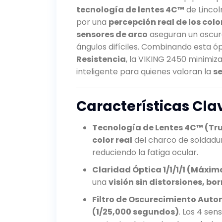
tecnología de lentes 4C™
de Lincol
por una
percepción real de los colo
sensores de arco
aseguran un oscure
ángulos difíciles. Combinando esta 
Resistencia
, la VIKING 2450 minimiza
inteligente para quienes valoran la
se
Características Cla
Tecnología de Lentes 4C™ (Tru
color real
del charco de soldadur
reduciendo la fatiga ocular.
Claridad Óptica 1/1/1/1 (Máxim
una
visión sin distorsiones, bo
Filtro de Oscurecimiento Auto
(1/25,000 segundos)
. Los 4 sen