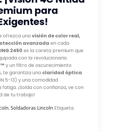
remium para
Exigentes!
e ofrezca una
visión de color real,
protección avanzada
en cada
KING 2450
es la careta premium que
quipada con la revolucionaria
C™
y un filtro de oscurecimiento
, te garantiza una
claridad óptica
DIN 5-13) y una comodidad
fatiga. ¡Solda con confianza, ve con
d de tu trabajo!
coln
,
Soldadoras Lincoln
Etiqueta: