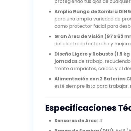
protegiendo tus ojos de cualquier
Amplio Rango de Sombra DIN 5
para una amplia variedad de proce
como protector facial para desba
Gran Área de Visión (97 x 62 m
del electrodo/antorcha y mejora 
Diseño Ligero y Robusto (1.5 kg
jornadas
de trabajo, reduciendo 
frente a impactos, caídas y el des
Alimentación con 2 Baterías C
esté siempre lista para trabajar
Especificaciones Té
Sensores de Arco:
4.
Rango de Sombra (DIN):
5-13 (A