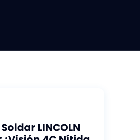
 Soldar LINCOLN
 ¡Visión 4C Nítida