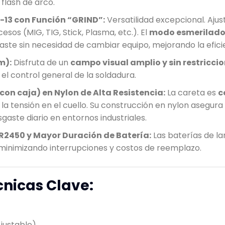
 flash de arco.
-13 con Función “GRIND”:
Versatilidad excepcional. Aju
sos (MIG, TIG, Stick, Plasma, etc.). El
modo esmerilado
ste sin necesidad de cambiar equipo, mejorando la eficie
m):
Disfruta de un
campo visual amplio y sin restricci
el control general de la soldadura.
 con caja) en Nylon de Alta Resistencia:
La careta es
c
la tensión en el cuello. Su construcción en nylon asegur
gaste diario en entornos industriales.
R2450 y Mayor Duración de Batería:
Las baterías de la
, minimizando interrupciones y costos de reemplazo.
cnicas Clave:
justable).