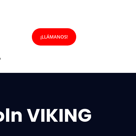
¡LLÁMANOS!
o
oln VIKING