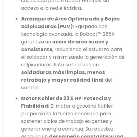
capacidad para trabajar en sitios sin
acceso a la red eléctrica.
Arranque de Arco Optimizada y Bajas
Salpicaduras (PUV):
Equipada con
tecnología avanzada, la Bobcat™ 265X
garantiza un
inicio de arco suave y
consistente
, reduciendo el esfuerzo para
el soldador y minimizando la generación de
salpicaduras. Esto se traduce en
soldaduras más limpias, menos
retrabajo y mayor calidad final
del
cordón.
Motor Kohler de 23.5 HP: Potencia y
Fiabilidad:
El motor a gasolina Kohler
proporciona la fuerza necesaria para
sostener ciclos de trabajo exigentes y
generar energía continua. Su robustez
asegura un
desempeño constante y una