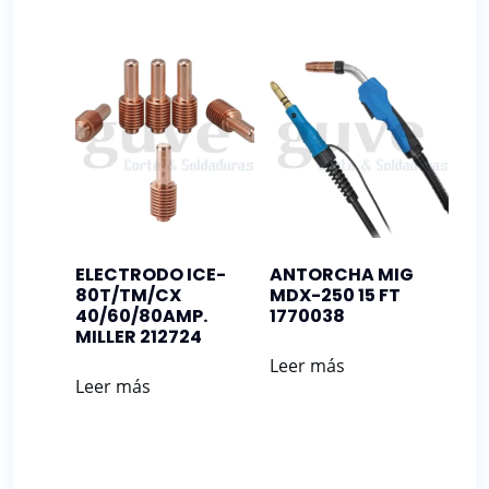
ELECTRODO ICE-
ANTORCHA MIG
80T/TM/CX
MDX-250 15 FT
40/60/80AMP.
1770038
MILLER 212724
Leer más
Leer más