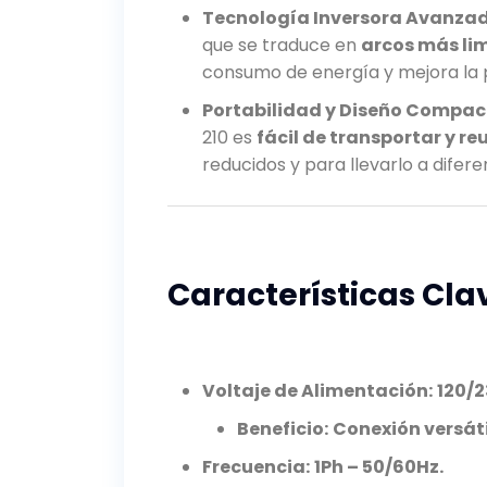
Tecnología Inversora Avanza
que se traduce en
arcos más li
consumo de energía y mejora la p
Portabilidad y Diseño Compac
210 es
fácil de transportar y re
reducidos y para llevarlo a difer
Características Cla
Voltaje de Alimentación:
120/2
Beneficio:
Conexión versáti
Frecuencia:
1Ph – 50/60Hz.