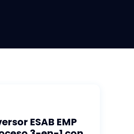
versor ESAB EMP
roceso 3-en-1 con