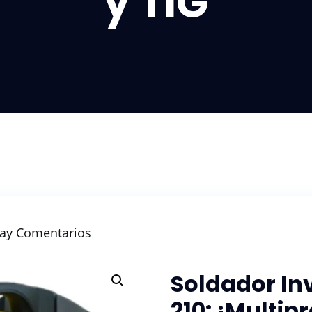
y TIG
ay Comentarios
Soldador In
210: ¡Multip