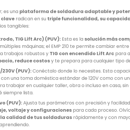
r; es una
plataforma de soldadura adaptable y pote
 clave
radican en su
triple funcionalidad, su capacida
ios tangibles:
rodo, TIG Lift Arc) (PUV):
Esta es la
solución más comp
s múltiples máquinas; el EMP 210 te permite cambiar entr
a trabajos robustos y
TIG con encendido Lift Arc
para a
pacio, reduce costos
y te prepara para cualquier tipo d
/230V (PUV):
Conéctalo donde lo necesites. Esta capac
 con una toma doméstica estándar de 120V como con una 
a trabajar en cualquier taller, obra o incluso en casa, s
 siempre lista.
ivo (PUV):
Ajusta tus parámetros con precisión y facilidad.
je, voltaje y configuraciones
para cada proceso. Olvída
 la calidad de tus soldaduras
rápidamente y con mayor 
 aprendiendo.