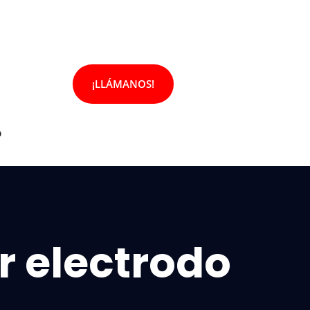
¡LLÁMANOS!
o
r electrodo