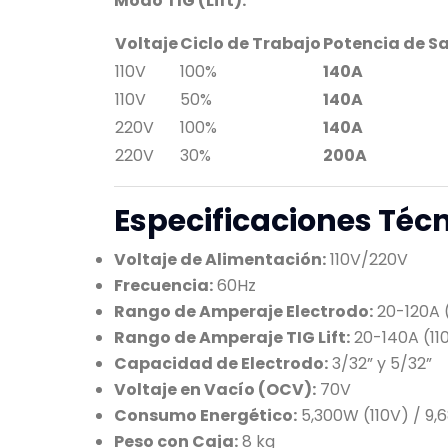
Modo TIG (Lift):
Voltaje
Ciclo de Trabajo
Potencia de S
110V
100%
140A
110V
50%
140A
220V
100%
140A
220V
30%
200A
Especificaciones Técn
Voltaje de Alimentación:
110V/220V
Frecuencia:
60Hz
Rango de Amperaje Electrodo:
20-120A 
Rango de Amperaje TIG Lift:
20-140A (11
Capacidad de Electrodo:
3/32” y 5/32”
Voltaje en Vacío (OCV):
70V
Consumo Energético:
5,300W (110V) / 9
Peso con Caja:
8 kg