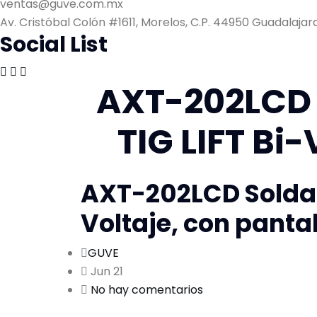
ventas@guve.com.mx
Av. Cristóbal Colón #1611, Morelos, C.P. 44950 Guadalajara,
Social List
AXT-202LCD S
TIG LIFT Bi
AXT-202LCD Soldado
Voltaje, con panta
GUVE
Jun 21
No hay comentarios