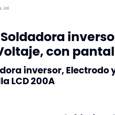
 Jal.
oldadora inversor
-Voltaje, con panta
ra inversor, Electrodo y 
lla LCD 200A