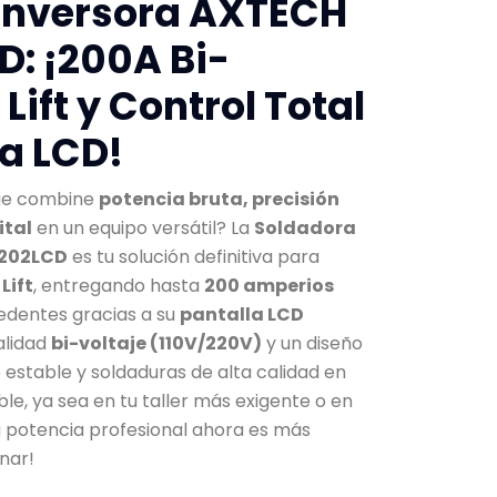
Inversora AXTECH
: ¡200A Bi-
 Lift y Control Total
la LCD!
que combine
potencia bruta, precisión
ital
en un equipo versátil? La
Soldadora
-202LCD
es tu solución definitiva para
Lift
, entregando hasta
200 amperios
cedentes gracias a su
pantalla LCD
alidad
bi-voltaje (110V/220V)
y un diseño
estable y soldaduras de alta calidad en
ble, ya sea en tu taller más exigente o en
a potencia profesional ahora es más
inar!