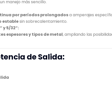
un manejo más sencillo.
tinua por períodos prolongados
a amperajes específic
o estable
sin sobrecalentamiento.
 y 5/32”:
tes espesores y tipos de metal
, ampliando las posibilid
tencia de Salida:
alida