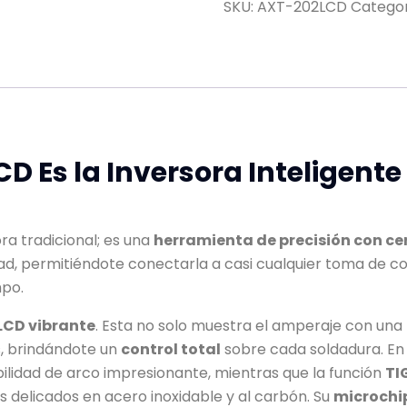
SKU:
AXT-202LCD
Categor
CD Es la Inversora Inteligent
a tradicional; es una
herramienta de precisión con cer
dad, permitiéndote conectarla a casi cualquier toma de co
mpo.
LCD vibrante
. Esta no solo muestra el amperaje con una
os, brindándote un
control total
sobre cada soldadura. E
ilidad de arco impresionante, mientras que la función
TIG
 delicados en acero inoxidable y al carbón. Su
microchi