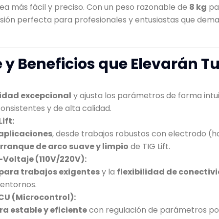
sea más fácil y preciso. Con un peso razonable de
8 kg
pa
versión perfecta para profesionales y entusiastas que de
 y Beneficios que Elevarán T
idad excepcional
y ajusta los parámetros de forma intui
nsistentes y de alta calidad.
ift:
aplicaciones
, desde trabajos robustos con electrodo (h
rranque de arco suave y limpio
de TIG Lift.
-Voltaje (110V/220V):
para trabajos exigentes
y la
flexibilidad de conectiv
 entornos.
U (Microcontrol):
a estable y eficiente
con regulación de parámetros por